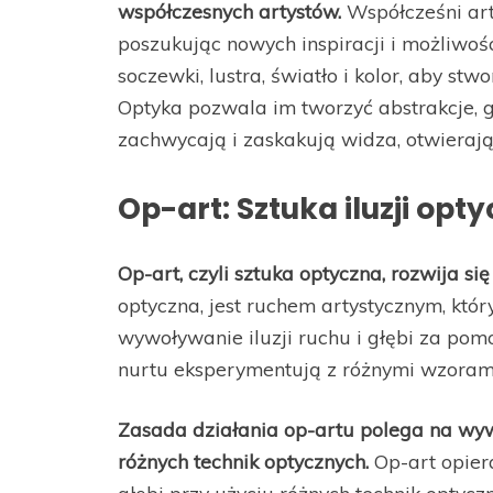
współczesnych artystów.
Współcześni art
poszukując nowych inspiracji i możliwoś
soczewki, lustra, światło i kolor, aby st
Optyka pozwala im tworzyć abstrakcje, gr
zachwycają i zaskakują widza, otwierają
Op-art: Sztuka iluzji opty
Op-art, czyli sztuka optyczna, rozwija si
optyczna, jest ruchem artystycznym, któr
wywoływanie iluzji ruchu i głębi za pomo
nurtu eksperymentują z różnymi wzorami
Zasada działania op-artu polega na wyw
różnych technik optycznych.
Op-art opiera