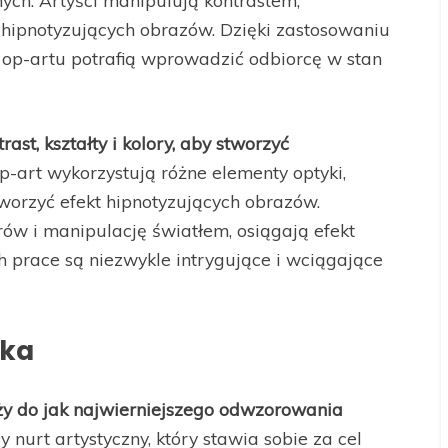
nych. Artyści manipulują kontrastem,
t hipnotyzujących obrazów. Dzięki zastosowaniu
 op-artu potrafią wprowadzić odbiorcę w stan
ast, kształty i kolory, aby stworzyć
p-art wykorzystują różne elementy optyki,
 stworzyć efekt hipnotyzujących obrazów.
ów i manipulację światłem, osiągają efekt
h prace są niezwykle intrygujące i wciągające
ska
dąży do jak najwierniejszego odwzorowania
 nurt artystyczny, który stawia sobie za cel