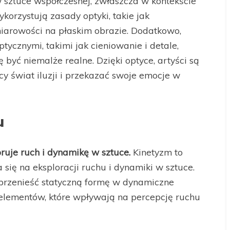
 sztuce współczesnej, zwłaszcza w kontekście
ykorzystują zasady optyki, takie jak
miarowości na płaskim obrazie. Dodatkowo,
tycznymi, takimi jak cieniowanie i detale,
 być niemalże realne. Dzięki optyce, artyści są
y świat iluzji i przekazać swoje emocje w
u
oruje ruch i dynamikę w sztuce.
Kinetyzm to
a się na eksploracji ruchu i dynamiki w sztuce.
y przenieść statyczną formę w dynamiczne
 elementów, które wpływają na percepcję ruchu