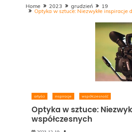
Home
2023
grudzień
19
Optyka w sztuce: Niezwykłe inspiracje 
artyści
inspiracje
współczesność
Optyka w sztuce: Niezwykł
współczesnych
2023-12-19